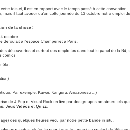
ette fois-ci, il est en rapport avec le temps passé à cette convention.
 mais il faut avouer qu’en cette journée du 13 octobre notre emploi d
ion de la chose :
14 octobre.
ce déroulait à l'espace Champerret à Paris.
des découvertes et surtout des emplettes dans tout le panel de la Bd, 
e comics.
mêle :
tion)
tique. Par exemple: Kawai, Kanguru, Amazonesu ...)
ise de J-Pop et Visual Rock en live par des groupes amateurs tels qu
ns
,
Jeux Vidéos
et
Quizz
.
mage) des quelques heures vécu par notre petite bande in situ.
uelques minutes, ok (enfin pour les autre, merci au contact de Silicium