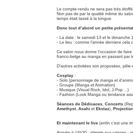
Le compte-rendu ne sera pas très étoffé c
Non pas de par la qualité même du salon,
temps était tassé à la tongue.
Donc tout d’abord un petite présentat
- La date : le samedi 13 et le dimanche 
- Le lieu : comme l'année derniere cela 
Ce salon nous donne l'occasion de faire 
franco-belge au manga en passant par l
D'autres activitées son proposées, pêle-
Cosplay
:
- Solo (personnage de manga et d'anima
- Groupe (Manga et Animation)
- Musique (Visual Rock, Idol, J-Pop ...)
- Fashion (Look Manga ou tendance asia
Séances de Dédicaces
,
Concerts
(Repr
Amethyst
,
Asahi
et
Ekstaz
),
Projectio
Et maintenant le live
(enfin c’est une i
Arrivée à 14h30 ; attente aux caisses : q