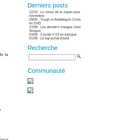
Derniers posts
12/10 :
Le retour de la Japan pour
u
novembre
29/09 :
Tough et Bubblegum Crisis
en DVD
27/08 :
Les derniers mangas chez
Shogun
03/08 :
Coyote n°23 en kiosque
01/08 :
Le top achat d'août
Recherche
de la
Communauté
e
 pour