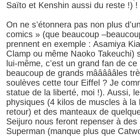
Saïto et Kenshin aussi du reste !) !
On ne s’étonnera pas non plus d’un
comics » (que beaucoup –beaucou
prennent en exemple : Asamiya Ki
Clamp ou même Naoko Takeuchi) sur 
lui-même, c’est un grand fan de ce 
beaucoup de grands mâââââles très 
soulèves cette tour Eiffel ? Je com
statue de la liberté, moi !). Aussi, 
physiques (4 kilos de muscles à la 
retour) et des manteaux de quelqu
Seijuro nous feront repenser à de
Superman (manque plus que Catw