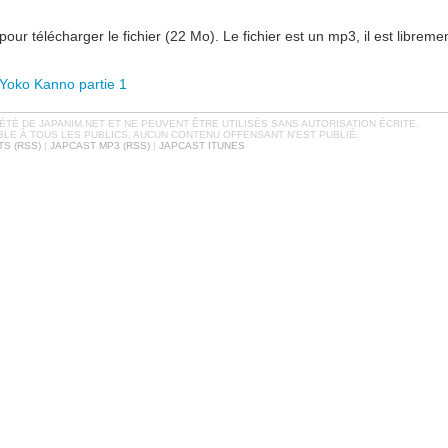
pour télécharger le fichier (22 Mo). Le fichier est un mp3, il est libreme
 Yoko Kanno partie 1
TÉ DE JAPANIM.NET ET NE PEUVENT ÊTRE UTILISÉS SANS AUTORISATION ÉCRITE.
BLE À TOUS LES PUBLICS. AUCUN CONTENU OFFENSANT N'EST PUBLIÉ.
S (RSS)
|
JAPCAST MP3 (RSS)
|
JAPCAST ITUNES