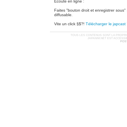
Ecoute en ligne :
Faites "bouton droit et enregistrer sous" 
diffusable.
Vite un click §$?!
Télécharger le japcast
TOUS LES CONTENUS SONT LA PROPRIÉ
JAPANIM.NET EST ACCESSI
POST