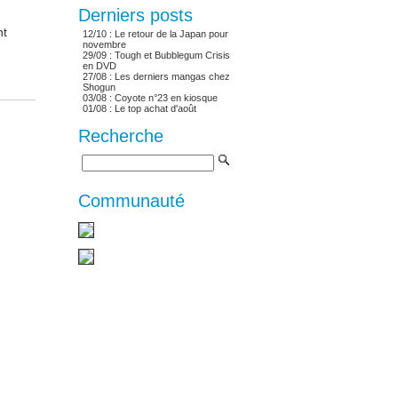
Derniers posts
nt
12/10 :
Le retour de la Japan pour
novembre
29/09 :
Tough et Bubblegum Crisis
en DVD
27/08 :
Les derniers mangas chez
Shogun
03/08 :
Coyote n°23 en kiosque
01/08 :
Le top achat d'août
Recherche
Communauté