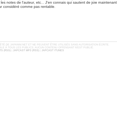
es notes de l'auteur, etc... J'en connais qui sautent de joie maintenant 
ar considéré comme pas rentable.
TÉ DE JAPANIM.NET ET NE PEUVENT ÊTRE UTILISÉS SANS AUTORISATION ÉCRITE.
BLE À TOUS LES PUBLICS. AUCUN CONTENU OFFENSANT N'EST PUBLIÉ.
S (RSS)
|
JAPCAST MP3 (RSS)
|
JAPCAST ITUNES