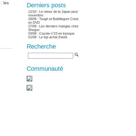
: les
Derniers posts
12/10 :
Le retour de la Japan pour
novembre
29/09 :
Tough et Bubblegum Crisis
en DVD
27/08 :
Les derniers mangas chez
Shogun
03/08 :
Coyote n°23 en kiosque
01/08 :
Le top achat d'août
Recherche
Communauté