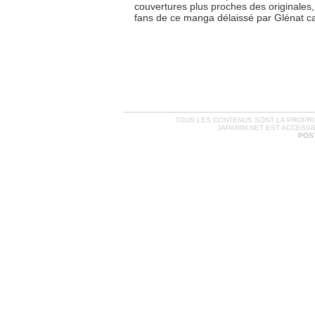
couvertures plus proches des originales, l
fans de ce manga délaissé par Glénat c
TOUS LES CONTENUS SONT LA PROPRIÉ
JAPANIM.NET EST ACCESSI
POST