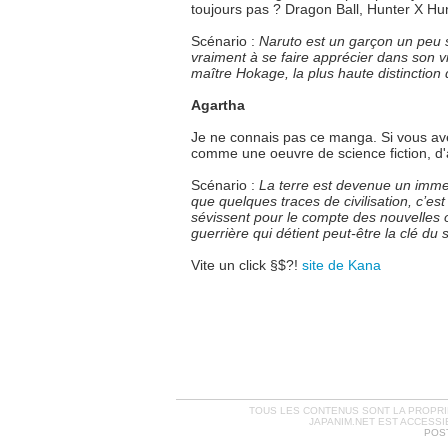
toujours pas ? Dragon Ball, Hunter X Hu
Scénario :
Naruto est un garçon un peu sp
vraiment à se faire apprécier dans son vi
maître Hokage, la plus haute distinction 
Agartha
Je ne connais pas ce manga. Si vous av
comme une oeuvre de science fiction, d'a
Scénario :
La terre est devenue un imme
que quelques traces de civilisation, c’est
sévissent pour le compte des nouvelles o
guerrière qui détient peut-être la clé du 
Vite un click §$?!
site de Kana
TOUS LES CONTENUS SONT LA PROPRIÉ
JAPANIM.NET EST ACCESSI
POST