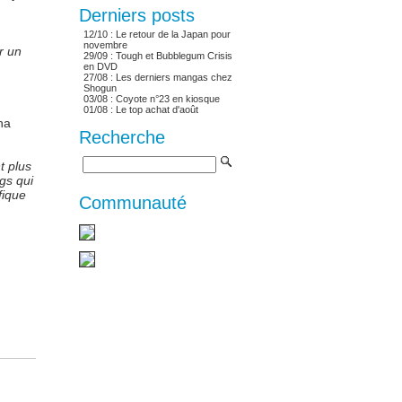
Derniers posts
12/10 :
Le retour de la Japan pour
novembre
r un
29/09 :
Tough et Bubblegum Crisis
en DVD
27/08 :
Les derniers mangas chez
Shogun
03/08 :
Coyote n°23 en kiosque
01/08 :
Le top achat d'août
ha
Recherche
t plus
ngs qui
fique
Communauté