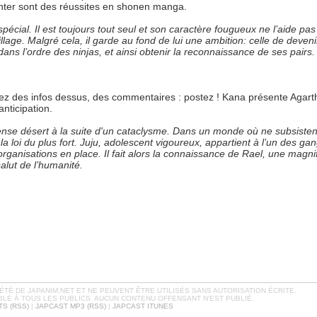
nter sont des réussites en shonen manga.
écial. Il est toujours tout seul et son caractère fougueux ne l’aide pas
llage. Malgré cela, il garde au fond de lui une ambition: celle de deveni
dans l’ordre des ninjas, et ainsi obtenir la reconnaissance de ses pairs.
ez des infos dessus, des commentaires : postez ! Kana présente Agart
nticipation.
nse désert à la suite d'un cataclysme. Dans un monde où ne subsisten
 la loi du plus fort. Juju, adolescent vigoureux, appartient à l’un des ga
rganisations en place. Il fait alors la connaissance de Rael, une magni
salut de l’humanité.
TÉ DE JAPANIM.NET ET NE PEUVENT ÊTRE UTILISÉS SANS AUTORISATION ÉCRITE.
BLE À TOUS LES PUBLICS. AUCUN CONTENU OFFENSANT N'EST PUBLIÉ.
S (RSS)
|
JAPCAST MP3 (RSS)
|
JAPCAST ITUNES