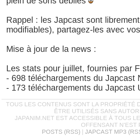
plein de sons débiles
Rappel : les Japcast sont librement
modifiables), partagez-les avec vo
Mise à jour de la news :
Les stats pour juillet, fournies par
- 698 téléchargements du Japcast 
- 173 téléchargements du Japcast 
TOUS LES CONTENUS SONT LA PROPRIÉTÉ D
ÊTRE UTILISÉS SANS AUTOR
JAPANIM.NET EST ACCESSIBLE À TOUS L
OFFENSANT N'EST 
POSTS (RSS)
|
JAPCAST MP3 (RS