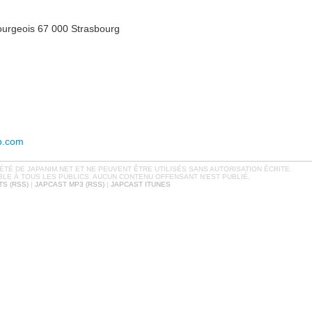
ourgeois 67 000 Strasbourg
b.com
TÉ DE JAPANIM.NET ET NE PEUVENT ÊTRE UTILISÉS SANS AUTORISATION ÉCRITE.
BLE À TOUS LES PUBLICS. AUCUN CONTENU OFFENSANT N'EST PUBLIÉ.
S (RSS)
|
JAPCAST MP3 (RSS)
|
JAPCAST ITUNES