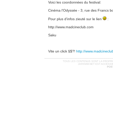
Voici les coordonnées du festival:
Cinéma l'Odyssée - 3, rue des Francs b
Pour plus d'infos zieuté sur le lien
:
http://www.madcineclub.com
Saku
Vite un click §$?!
http://www.madcineclu
TOUS LES CONTENUS SONT LA PROPRIÉ
JAPANIM.NET EST ACCESSI
POST