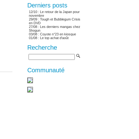
Derniers posts
12/10 :
Le retour de la Japan pour
novembre
29/09 :
Tough et Bubblegum Crisis
en DVD
27/08 :
Les derniers mangas chez
Shogun
03/08 :
Coyote n°23 en kiosque
01/08 :
Le top achat d'août
Recherche
Communauté