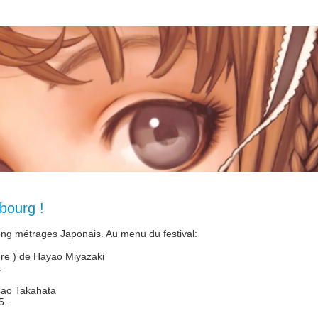
sbourg !
long métrages Japonais. Au menu du festival:
ière ) de Hayao Miyazaki
.
Isao Takahata
5.