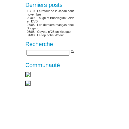
Derniers posts
12/10 :
Le retour de la Japan pour
novembre
29/09 :
Tough et Bubblegum Crisis
en DVD
27/08 :
Les derniers mangas chez
Shogun
03/08 :
Coyote n°23 en kiosque
01/08 :
Le top achat d'août
Recherche
Communauté