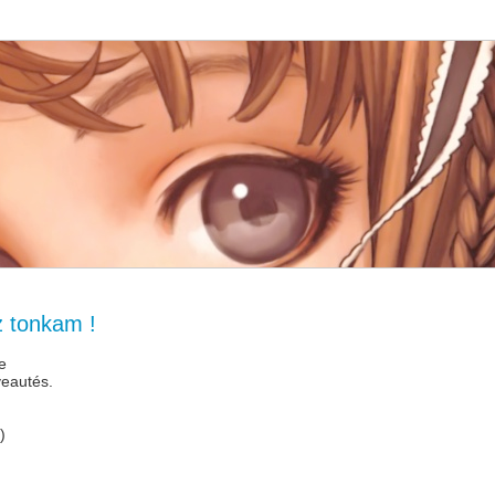
z tonkam !
e
veautés.
)