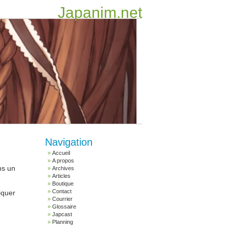
Japanim.net
Navigation
Accueil
A propos
ns un
Archives
Articles
Boutique
Contact
iquer
Courrier
Glossaire
Japcast
Planning