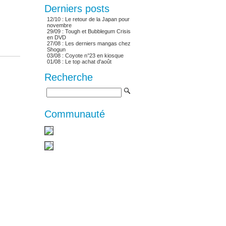
Derniers posts
12/10 :
Le retour de la Japan pour
novembre
29/09 :
Tough et Bubblegum Crisis
en DVD
27/08 :
Les derniers mangas chez
Shogun
03/08 :
Coyote n°23 en kiosque
01/08 :
Le top achat d'août
Recherche
Communauté