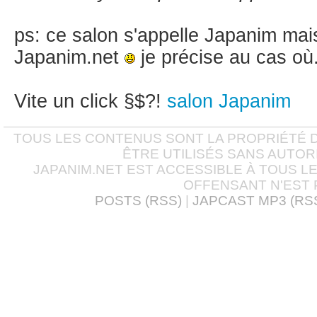
ps: ce salon s'appelle Japanim mais
Japanim.net
je précise au cas où.
Vite un click §$?!
salon Japanim
TOUS LES CONTENUS SONT LA PROPRIÉTÉ D
ÊTRE UTILISÉS SANS AUTOR
JAPANIM.NET EST ACCESSIBLE À TOUS L
OFFENSANT N'EST 
POSTS (RSS)
|
JAPCAST MP3 (RS