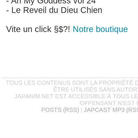
- Ah My Goddess vol 24
- Le Reveil du Dieu Chien
Vite un click §$?!
Notre boutique
TOUS LES CONTENUS SONT LA PROPRIÉTÉ D
ÊTRE UTILISÉS SANS AUTOR
JAPANIM.NET EST ACCESSIBLE À TOUS L
OFFENSANT N'EST 
POSTS (RSS)
|
JAPCAST MP3 (RS