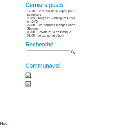
Derniers posts
12/10 :
Le retour de la Japan pour
novembre
29/09 :
Tough et Bubblegum Crisis
en DVD
27/08 :
Les derniers mangas chez
Shogun
03/08 :
Coyote n°23 en kiosque
01/08 :
Le top achat d'août
Recherche
Communauté
 Noël