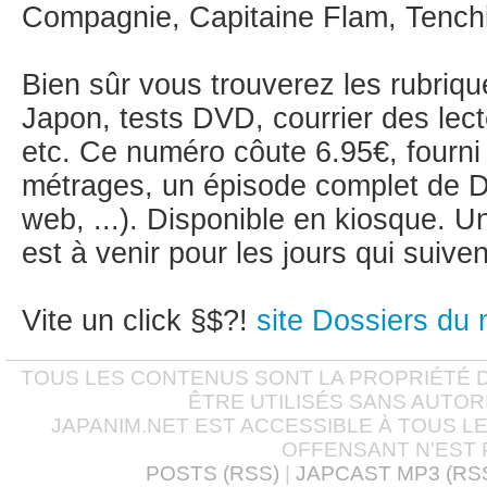
Compagnie, Capitaine Flam, Tenchi
Bien sûr vous trouverez les rubriqu
Japon, tests DVD, courrier des lect
etc. Ce numéro côute 6.95€, fourn
métrages, un épisode complet de D
web, ...). Disponible en kiosque. 
est à venir pour les jours qui suiven
Vite un click §$?!
site Dossiers du
TOUS LES CONTENUS SONT LA PROPRIÉTÉ D
ÊTRE UTILISÉS SANS AUTOR
JAPANIM.NET EST ACCESSIBLE À TOUS L
OFFENSANT N'EST 
POSTS (RSS)
|
JAPCAST MP3 (RS