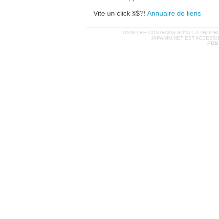
Vite un click §$?!
Annuaire de liens
TOUS LES CONTENUS SONT LA PROPRIÉ
JAPANIM.NET EST ACCESSI
POST