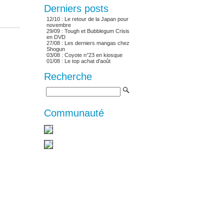
Derniers posts
12/10 :
Le retour de la Japan pour
novembre
29/09 :
Tough et Bubblegum Crisis
en DVD
27/08 :
Les derniers mangas chez
Shogun
03/08 :
Coyote n°23 en kiosque
01/08 :
Le top achat d'août
Recherche
Communauté