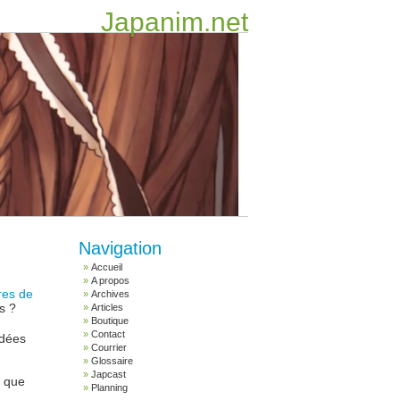
Japanim.net
Navigation
Accueil
A propos
res de
Archives
s ?
Articles
Boutique
Contact
idées
Courrier
Glossaire
Japcast
e que
Planning