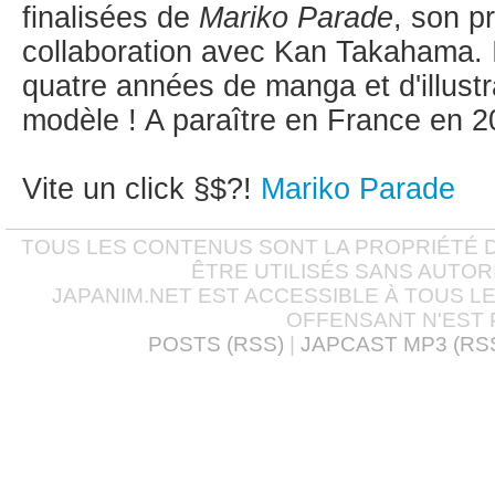
finalisées de
Mariko Parade
, son p
collaboration avec Kan Takahama. Il
quatre années de manga et d'illust
modèle ! A paraître en France en 2
Vite un click §$?!
Mariko Parade
TOUS LES CONTENUS SONT LA PROPRIÉTÉ D
ÊTRE UTILISÉS SANS AUTOR
JAPANIM.NET EST ACCESSIBLE À TOUS L
OFFENSANT N'EST 
POSTS (RSS)
|
JAPCAST MP3 (RS