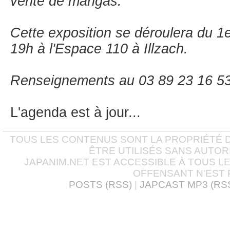
vente de mangas.
Cette exposition se déroulera du 
19h à l'Espace 110 à Illzach.
Renseignements au 03 89 23 16 5
L'agenda est à jour...
TOUS LES CONTENUS SONT LA PROPRIÉTÉ D
ÊTRE UTILISÉS SANS AUTOR
JAPANIM.NET EST ACCESSIBLE À TOUS L
OFFENSANT N'EST 
POSTS (RSS)
|
JAPCAST MP3 (RS