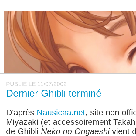
PUBLIÉ LE 11/07/2002
Dernier Ghibli terminé
D'après
Nausicaa.net
, site non offi
Miyazaki (et accessoirement Taka
de Ghibli
Neko no Ongaeshi
vient d