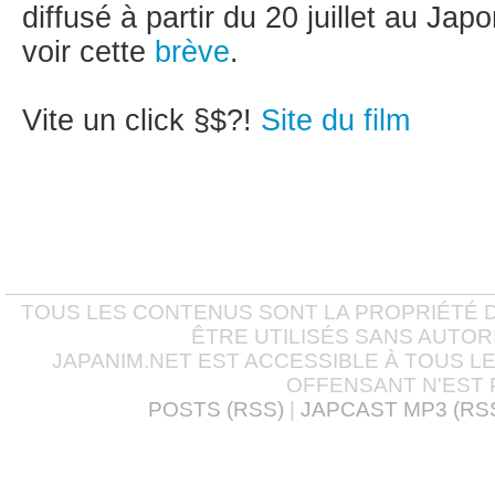
diffusé à partir du 20 juillet au Japo
voir cette
brève
.
Vite un click §$?!
Site du film
TOUS LES CONTENUS SONT LA PROPRIÉTÉ D
ÊTRE UTILISÉS SANS AUTOR
JAPANIM.NET EST ACCESSIBLE À TOUS L
OFFENSANT N'EST 
POSTS (RSS)
|
JAPCAST MP3 (RS