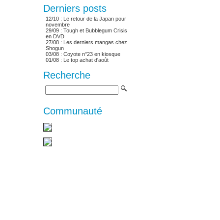
Derniers posts
12/10 :
Le retour de la Japan pour
novembre
29/09 :
Tough et Bubblegum Crisis
en DVD
27/08 :
Les derniers mangas chez
Shogun
03/08 :
Coyote n°23 en kiosque
01/08 :
Le top achat d'août
Recherche
Communauté