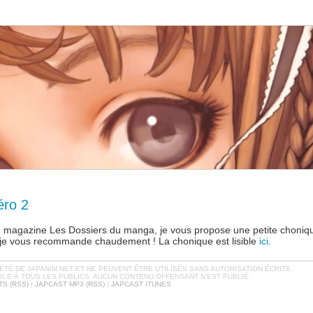
éro 2
u magazine Les Dossiers du manga, je vous propose une petite choniqu
e je vous recommande chaudement ! La chonique est lisible
ici
.
TÉ DE JAPANIM.NET ET NE PEUVENT ÊTRE UTILISÉS SANS AUTORISATION ÉCRITE.
BLE À TOUS LES PUBLICS. AUCUN CONTENU OFFENSANT N'EST PUBLIÉ.
S (RSS)
|
JAPCAST MP3 (RSS)
|
JAPCAST ITUNES