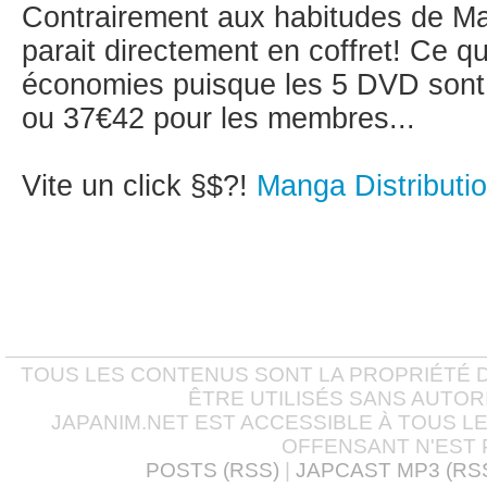
Contrairement aux habitudes de Man
parait directement en coffret! Ce q
économies puisque les 5 DVD sont
ou 37€42 pour les membres...
Vite un click §$?!
Manga Distributi
TOUS LES CONTENUS SONT LA PROPRIÉTÉ D
ÊTRE UTILISÉS SANS AUTOR
JAPANIM.NET EST ACCESSIBLE À TOUS L
OFFENSANT N'EST 
POSTS (RSS)
|
JAPCAST MP3 (RS