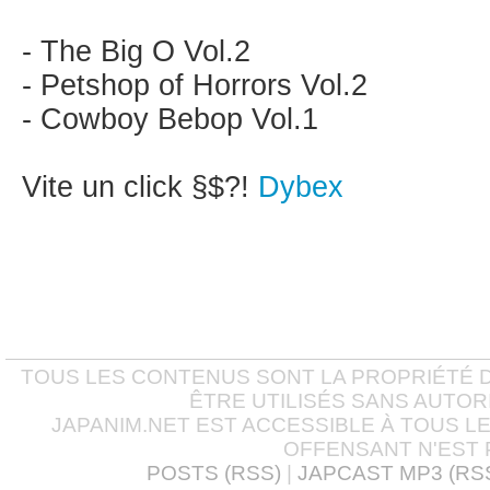
- The Big O Vol.2
- Petshop of Horrors Vol.2
- Cowboy Bebop Vol.1
Vite un click §$?!
Dybex
TOUS LES CONTENUS SONT LA PROPRIÉTÉ D
ÊTRE UTILISÉS SANS AUTOR
JAPANIM.NET EST ACCESSIBLE À TOUS L
OFFENSANT N'EST 
POSTS (RSS)
|
JAPCAST MP3 (RS