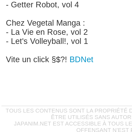
- Getter Robot, vol 4
Chez Vegetal Manga :
- La Vie en Rose, vol 2
- Let's Volleyball!, vol 1
Vite un click §$?!
BDNet
TOUS LES CONTENUS SONT LA PROPRIÉTÉ D
ÊTRE UTILISÉS SANS AUTOR
JAPANIM.NET EST ACCESSIBLE À TOUS L
OFFENSANT N'EST 