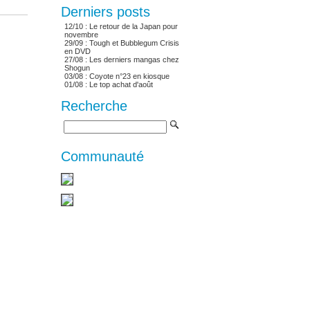
Derniers posts
12/10 :
Le retour de la Japan pour
novembre
29/09 :
Tough et Bubblegum Crisis
en DVD
27/08 :
Les derniers mangas chez
Shogun
03/08 :
Coyote n°23 en kiosque
01/08 :
Le top achat d'août
Recherche
Communauté