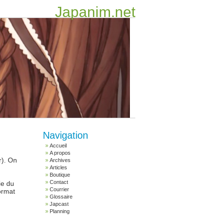
Japanim.net
Navigation
Accueil
A propos
r). On
Archives
Articles
Boutique
Contact
ie du
Courrier
ormat
Glossaire
Japcast
Planning