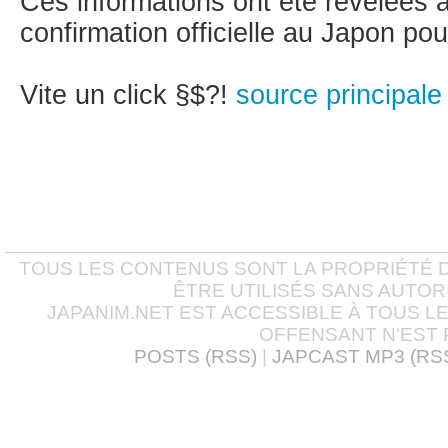
Ces informations ont été révélées
confirmation officielle au Japon pour 
Vite un click §$?!
source principal
TOUS LES CONTENUS SONT LA PROPRIÉTÉ D
ÊTRE UTILISÉS SANS AUTOR
JAPANIM.NET EST ACCESSIBLE À TOUS L
OFFENSANT N'EST 
POSTS (RSS)
|
JAPCAST MP3 (RS