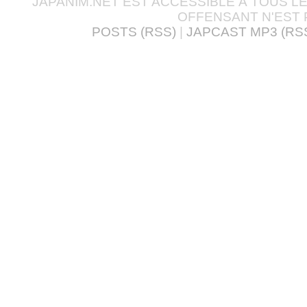
JAPANIM.NET EST ACCESSIBLE À TOUS L
OFFENSANT N'EST 
POSTS (RSS)
|
JAPCAST MP3 (RS