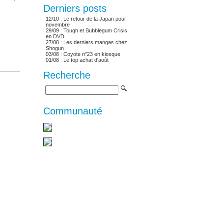
Derniers posts
12/10 :
Le retour de la Japan pour
novembre
29/09 :
Tough et Bubblegum Crisis
en DVD
27/08 :
Les derniers mangas chez
Shogun
03/08 :
Coyote n°23 en kiosque
01/08 :
Le top achat d'août
Recherche
Communauté