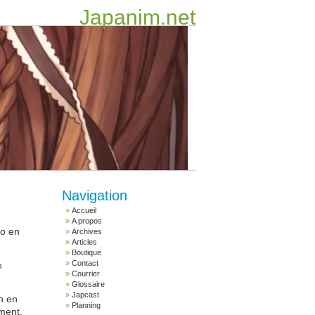
Japanim.net
Navigation
Accueil
A propos
do en
Archives
Articles
Boutique
Contact
e
Courrier
Glossaire
Japcast
n en
Planning
ment,