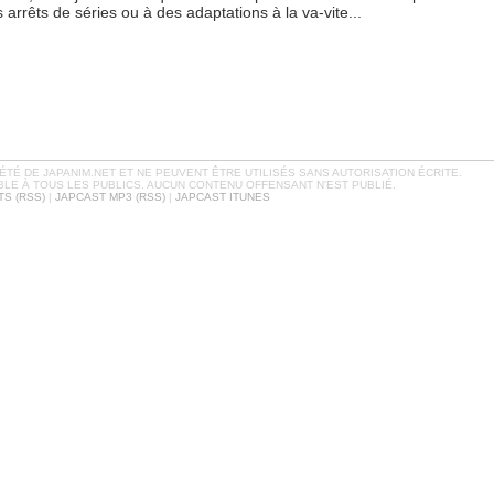
 arrêts de séries ou à des adaptations à la va-vite...
TÉ DE JAPANIM.NET ET NE PEUVENT ÊTRE UTILISÉS SANS AUTORISATION ÉCRITE.
BLE À TOUS LES PUBLICS. AUCUN CONTENU OFFENSANT N'EST PUBLIÉ.
S (RSS)
|
JAPCAST MP3 (RSS)
|
JAPCAST ITUNES