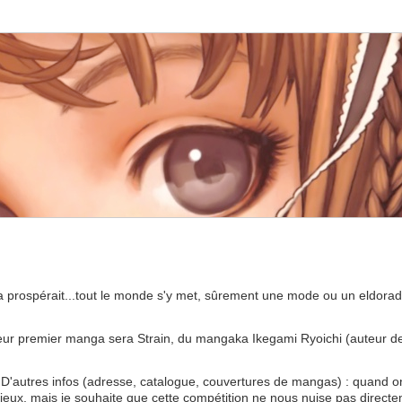
 prospérait...tout le monde s'y met, sûrement une mode ou un eldora
eur premier manga sera Strain, du mangaka Ikegami Ryoichi (auteur d
. D'autres infos (adresse, catalogue, couvertures de mangas) : quand o
eux, mais je souhaite que cette compétition ne nous nuise pas directe