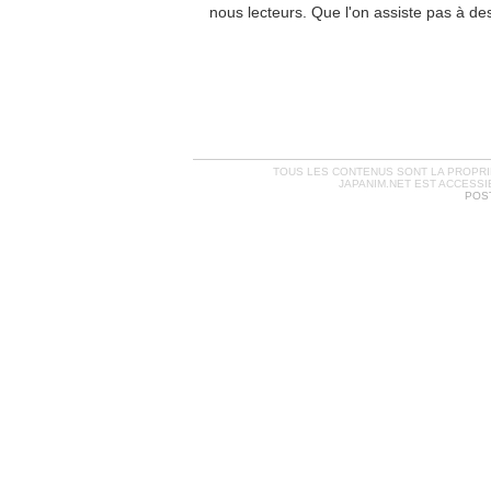
nous lecteurs. Que l'on assiste pas à des
TOUS LES CONTENUS SONT LA PROPRIÉ
JAPANIM.NET EST ACCESSI
POST